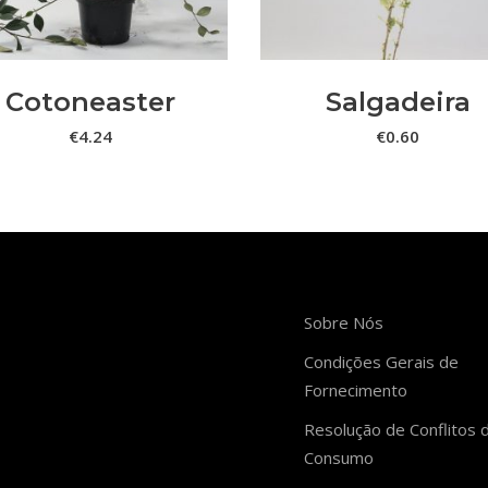
variants.
The
options
Cotoneaster
Salgadeira
may
€
4.24
€
0.60
be
chosen
on
the
product
page
Sobre Nós
Condições Gerais de
Fornecimento
Resolução de Conflitos 
Consumo