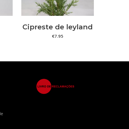
variants.
The
options
Cipreste de leyland
may
€
7.95
be
chosen
on
the
product
page
de