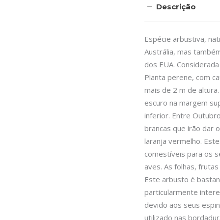
Descrição
Espécie arbustiva, nat
Austrália, mas também
dos EUA. Considerada 
Planta perene, com c
mais de 2 m de altura
escuro na margem sup
inferior. Entre Outub
brancas que irão dar 
laranja vermelho. Est
comestíveis para os s
aves. As folhas, frut
Este arbusto é bastan
particularmente inter
devido aos seus espi
utilizado nas bordadur