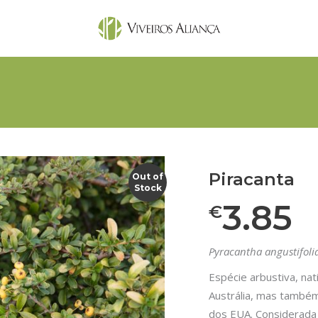
Piracanta
Out of
Stock
3.85
€
Pyracantha angustifoli
Espécie arbustiva, nat
Austrália, mas também
dos EUA. Considerada 