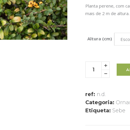
Planta perene, com c
mais de 2 m de altura.
Altura (cm)
Esco
A
ref:
n.d.
Categoria:
Orna
Etiqueta:
Sebe