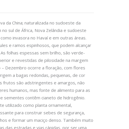
iva da China; naturalizada no sudoeste da
 no sul de África, Nova Zelândia e sudoeste
como invasora no Havaí e em outras áreas.
aules e ramos espinhosos, que podem alcançar
. As folhas espessas sem brilho, são verde-
erior e revestidas de pilosidade na margem
ro – Dezembro ocorre a floração, com flores
origem a bagas redondas, pequenas, de cor
es frutos são adstringentes e amargos, não
eres humanos, mas fonte de alimento para as
as e sementes contêm cianeto de hidrogênio.
te utilizado como planta ornamental,
essante para construir sebes de segurança,
nhos e formar um maciço denso. Também muito
as das estradas e vias rápidas, por ser uma