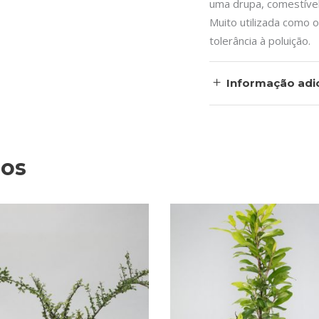
uma drupa, comestível
Muito utilizada como 
tolerância à poluição.
Informação adic
dos
This
VER OPÇÕES
VER OPÇÕES
product