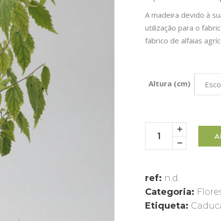
A madeira devido à su
utilização para o fabr
fabrico de alfaias agr
Altura (cm)
Esco
A
ref:
n.d.
Categoria:
Flore
Etiqueta:
Caduc