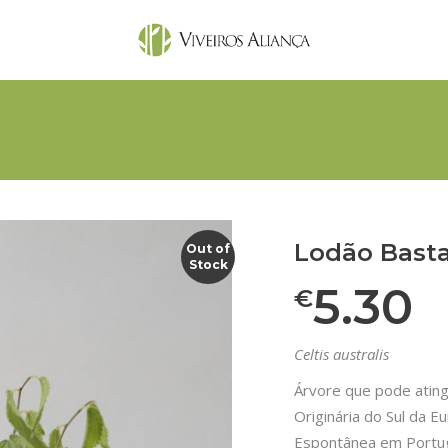
Lodão Bast
Out of
Stock
5.30
€
Celtis australis
Árvore que pode ating
Originária do Sul da E
Espontânea em Portug