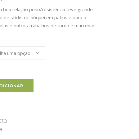
a boa relação peso/resistência teve grande
ico de sticks de hóquei em patins e para o
ícolas e outros trabalhos de torno e marcenar
lha uma opção
DICIONAR
stal
a