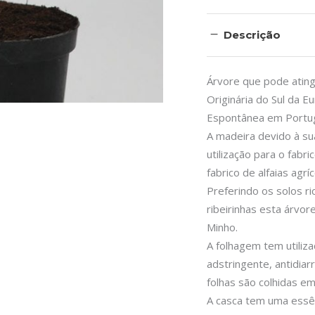
Descrição
Árvore que pode ating
Originária do Sul da E
Espontânea em Portug
A madeira devido à su
utilização para o fabr
fabrico de alfaias agr
Preferindo os solos ri
ribeirinhas esta árvor
Minho.
A folhagem tem utiliza
adstringente, antidiar
folhas são colhidas em
A casca tem uma essên