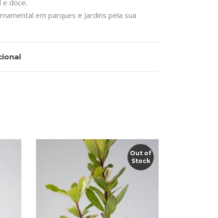
 e doce.
ornamental em parques e Jardins pela sua
ional
Out of
Stock
This
LER MAIS
product