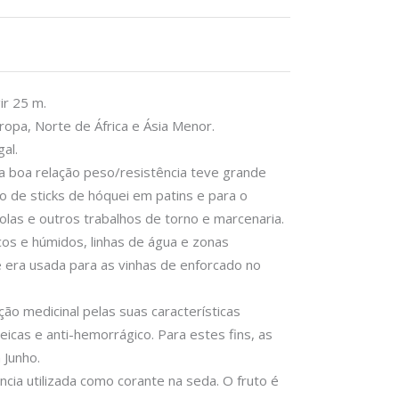
ir 25 m.
uropa, Norte de África e Ásia Menor.
al.
a boa relação peso/resistência teve grande
ico de sticks de hóquei em patins e para o
ícolas e outros trabalhos de torno e marcenaria.
cos e húmidos, linhas de água e zonas
e era usada para as vinhas de enforcado no
ção medicinal pelas suas características
reicas e anti-hemorrágico. Para estes fins, as
 Junho.
cia utilizada como corante na seda. O fruto é