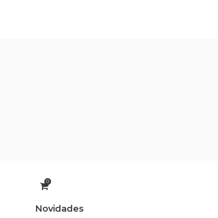
a
My account
Carrinho de Compras
0
Novidades