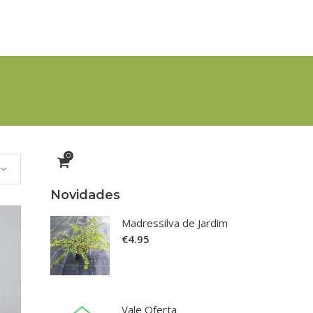
0
Novidades
Madressilva de Jardim
€
4.95
his
roduct
Vale Oferta