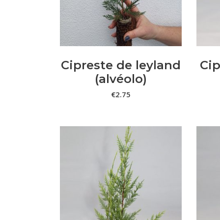
Cipreste de leyland
Cip
(alvéolo)
€
2.75
This
VER OPÇÕES
product
has