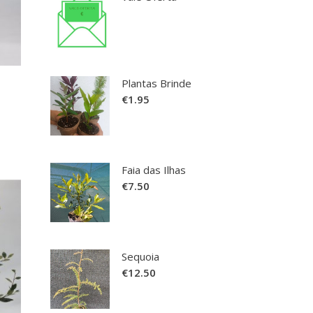
as
ltiple
riants.
he
ptions
Plantas Brinde
ay
€
1.95
e
hosen
n
Faia das Ilhas
he
€
7.50
roduct
age
Sequoia
his
€
12.50
roduct
as