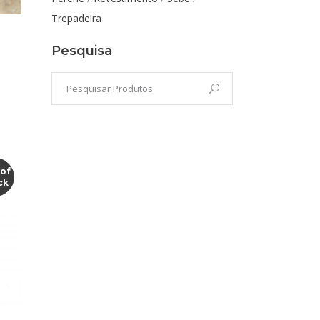
Trepadeira
Pesquisa
 of
ck