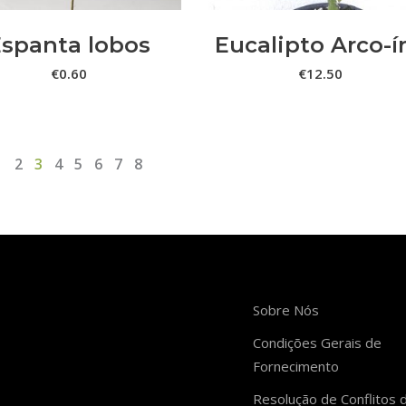
spanta lobos
Eucalipto Arco-ír
€
0.60
€
12.50
1
2
3
4
5
6
7
8
Sobre Nós
Condições Gerais de
Fornecimento
Resolução de Conflitos 