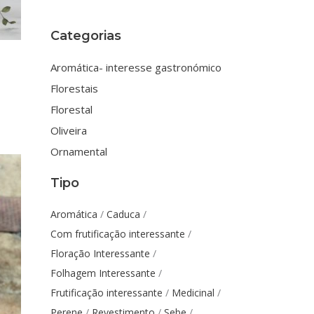
ltiple
riants.
Categorias
he
ptions
Aromática- interesse gastronómico
ay
Florestais
e
Florestal
hosen
n
Oliveira
he
Ornamental
roduct
Tipo
age
Aromática
Caduca
Com frutificação interessante
Floração Interessante
Folhagem Interessante
Frutificação interessante
Medicinal
Perene
Revestimento
Sebe