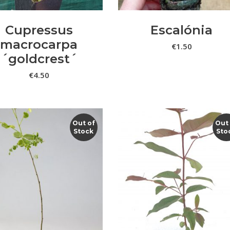
Cupressus
Escalónia
macrocarpa
€
1.50
´goldcrest´
€
4.50
Out of
Out
Stock
Sto
LER MAIS
LER MAIS