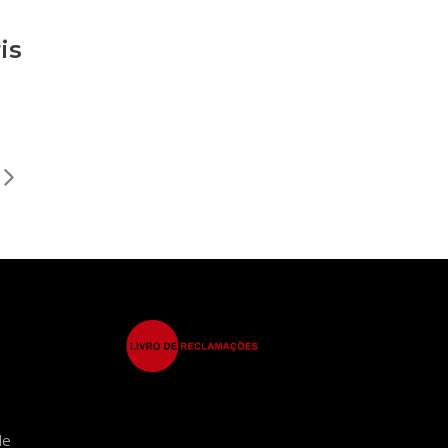
is
de