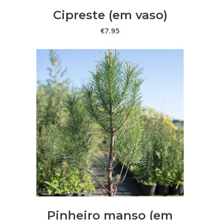
may
Cipreste (em vaso)
be
€
7.95
chosen
on
the
product
page
This
VER OPÇÕES
product
has
multiple
variants.
The
options
may
Pinheiro manso (em
be