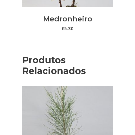
options
may
Medronheiro
be
€
5.30
chosen
on
the
product
Produtos
page
Relacionados
This
VER OPÇÕES