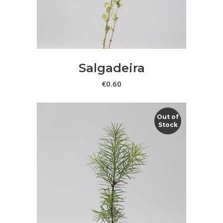
Salgadeira
€
0.60
Out of
Stock
LER MAIS