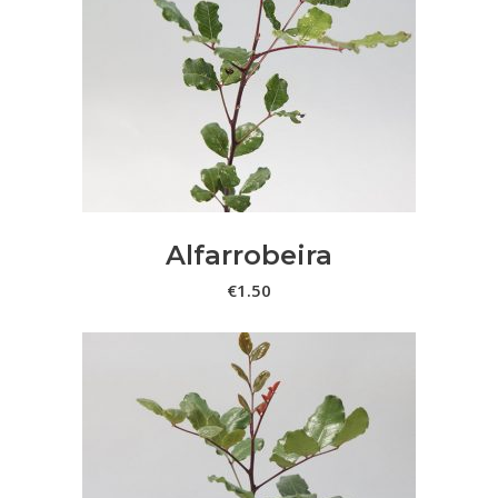
ADICIONAR
Alfarrobeira
€
1.50
This