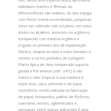
fino. Sendo uma espécie dioica, apresenta
indivíduos machos e fêmeas. As
inflorescências são axilares, do tipo espiga,
com flores creme-esverdeadas, pequenas.
Deve ser cultivado sob sol pleno, em solos
ácidos ou alcalinos, arenosos ou argilosos,
enriquecido com matéria orgânica e
irrigado no primeiro ano de implantação.
Rústico, adapta-se bem a solos húmidos e
resiste a curtos períodos de estiagem.
Planta típica de clima temperado suporta
geada e frio intenso (até -24ºC) e não
tolera o calor tropical. A sua madeira é
muito leve, clara, uniforme e de baixa
resistência, sendo utilizada na fabricação
de papel, brinquedos, palitos de fósforos,
caixotaria, móveis, aglomerados e
persianas, entre outras aplicações É uma