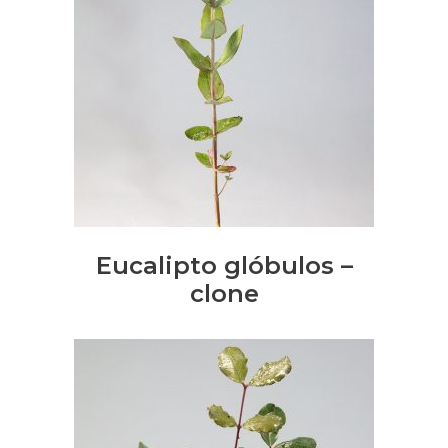
LER MAIS
Eucalipto glóbulos –
clone