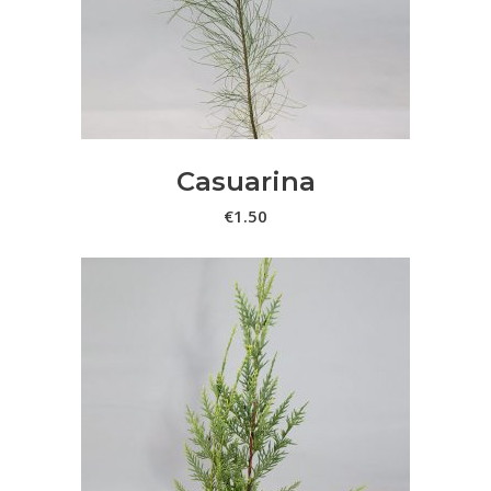
Casuarina
€
1.50
This
VER OPÇÕES
product
has