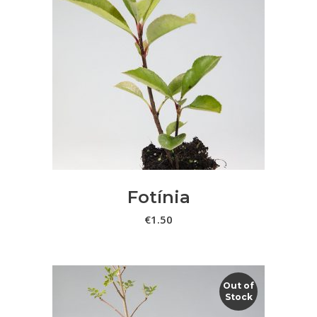
ADICIONAR
Fotínia
€
1.50
Out of
Stock