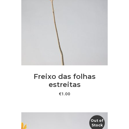
LER MAIS
Freixo das folhas
estreitas
€
1.00
Out of
Stock