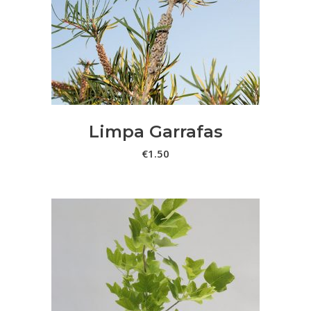
ADICIONAR
Limpa Garrafas
€
1.50
This
VER OPÇÕES