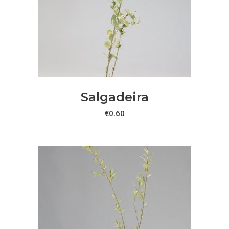
LER MAIS
Salgadeira
€
0.60
This
VER OPÇÕES