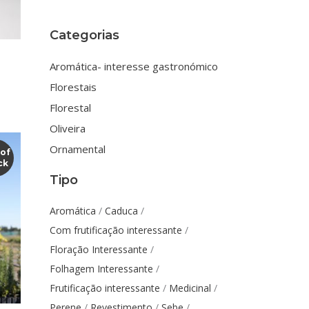
Categorias
Aromática- interesse gastronómico
Florestais
Florestal
Oliveira
Ornamental
 of
ck
Tipo
his
Aromática
Caduca
roduct
Com frutificação interessante
as
Floração Interessante
ltiple
Folhagem Interessante
riants.
Frutificação interessante
Medicinal
he
Perene
Revestimento
Sebe