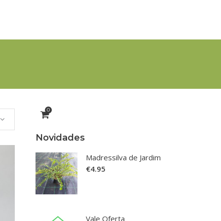
0
Novidades
Madressilva de Jardim
€
4.95
his
roduct
Vale Oferta