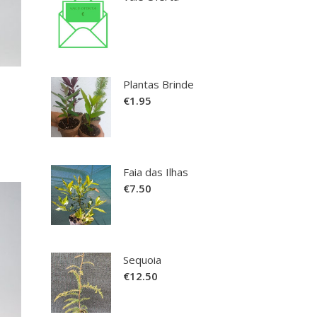
as
ltiple
riants.
he
ptions
Plantas Brinde
ay
€
1.95
e
hosen
n
Faia das Ilhas
he
€
7.50
roduct
age
Sequoia
€
12.50