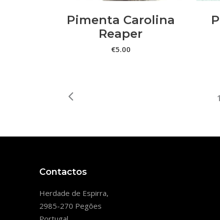
Pimenta Carolina
P
Reaper
€
5.00
Contactos
Herdade de Espirra,
2985-270 Pegões
Portugal