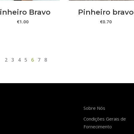
inheiro Bravo
Pinheiro bravo
€
1.00
€
0.70
1
2
3
4
5
6
7
8
Sobre Nós
Condições Gerais de
Fornecimento