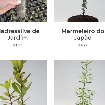
h
mu
va
T
o
adressilva de
Marmeleiro do
m
Jardim
Japão
b
€
1.50
€
4.77
c
o
t
p
p
This
VER OPÇÕES
ADICIONAR
product
has